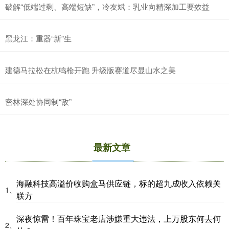
破解“低端过剩、高端短缺”，冷友斌：乳业向精深加工要效益
黑龙江：重器“新”生
建德马拉松在杭鸣枪开跑 升级版赛道尽显山水之美
沪深300
4694.44
+43.13
+0.93%
密林深处协同制“敌”
最新文章
海融科技高溢价收购盒马供应链，标的超九成收入依赖关
1、
联方
北证50
1134.24
+11.37
+1.01%
深夜惊雷！百年珠宝老店涉嫌重大违法，上万股东何去何
2、