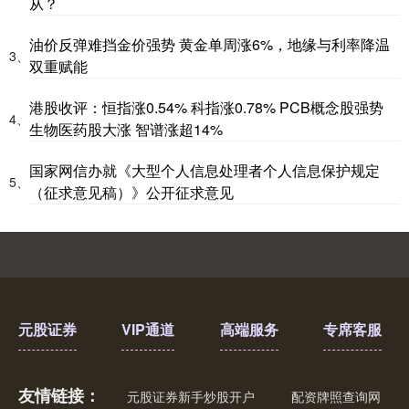
从？
油价反弹难挡金价强势 黄金单周涨6%，地缘与利率降温
3、
双重赋能
港股收评：恒指涨0.54% 科指涨0.78% PCB概念股强势
4、
生物医药股大涨 智谱涨超14%
创业板指
3563.12
+47.56
+1.35%
国家网信办就《大型个人信息处理者个人信息保护规定
5、
（征求意见稿）》公开征求意见
元股证券
VIP通道
高端服务
专席客服
基金指数
7242.10
+12.30
+0.17%
友情链接：
元股证券新手炒股开户
配资牌照查询网